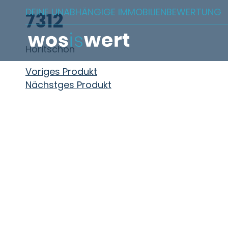
Zum Inhalt springen
DEINE UNABHÄNGIGE IMMOBILIENBEWERTUNG
7312
Horitschon
Beitragsnavigation
Voriges Produkt
Nächstges Produkt