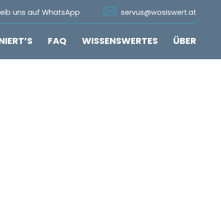
n Whatsapp
Icon Email
reib uns auf WhatsApp
servus@wosiswert.at
NIERT’S
FAQ
WISSENSWERTES
ÜBER