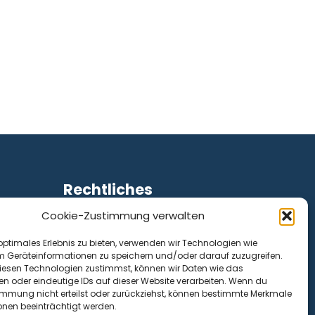
Rechtliches
Cookie-Zustimmung verwalten
Impressum
Datenschutz
optimales Erlebnis zu bieten, verwenden wir Technologien wie
Cookie-Richtlinie (EU)
m Geräteinformationen zu speichern und/oder darauf zuzugreifen.
esen Technologien zustimmst, können wir Daten wie das
en oder eindeutige IDs auf dieser Website verarbeiten. Wenn du
immung nicht erteilst oder zurückziehst, können bestimmte Merkmale
onen beeinträchtigt werden.