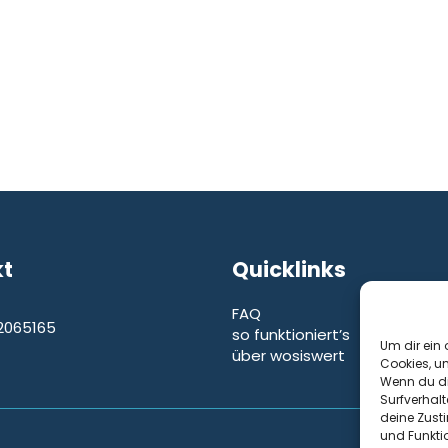
kt
Quicklinks
FAQ
2065165
so funktioniert’s
e
Um dir ein 
über wosiswert
Cookies, u
Wenn du di
Surfverhalt
deine Zust
und Funkti