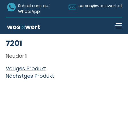
Icon Whatsapp
Icon Email
Schreib uns auf
servus@wosiswert.at
WhatsApp
Zum Inhalt springen
7201
open n
Neudörfl
Beitragsnavigation
Voriges Produkt
Nächstges Produkt