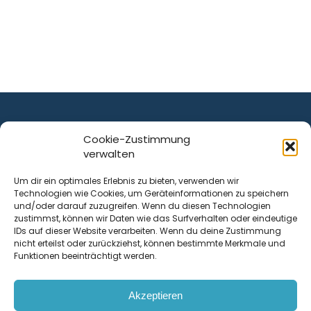
Cookie-Zustimmung
verwalten
ist ein Service von
Um dir ein optimales Erlebnis zu bieten, verwenden wir
Technologien wie Cookies, um Geräteinformationen zu speichern
Krenn Real GmbH
und/oder darauf zuzugreifen. Wenn du diesen Technologien
Tischlerstraße 12
zustimmst, können wir Daten wie das Surfverhalten oder eindeutige
4050
Traun
| Österreich
IDs auf dieser Website verarbeiten. Wenn du deine Zustimmung
nicht erteilst oder zurückziehst, können bestimmte Merkmale und
Funktionen beeinträchtigt werden.
Kontakt
Akzeptieren