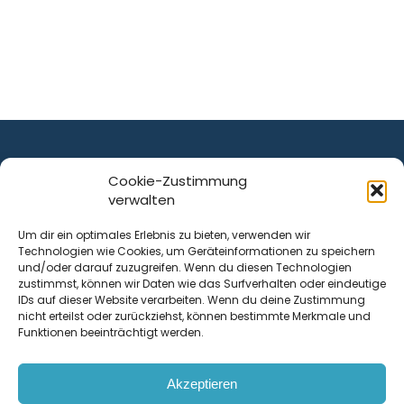
Cookie-Zustimmung
verwalten
ist ein Service von
Um dir ein optimales Erlebnis zu bieten, verwenden wir
Technologien wie Cookies, um Geräteinformationen zu speichern
Krenn Real GmbH
und/oder darauf zuzugreifen. Wenn du diesen Technologien
Tischlerstraße 12
zustimmst, können wir Daten wie das Surfverhalten oder eindeutige
4050
Traun
| Österreich
IDs auf dieser Website verarbeiten. Wenn du deine Zustimmung
nicht erteilst oder zurückziehst, können bestimmte Merkmale und
Funktionen beeinträchtigt werden.
Kontakt
Akzeptieren