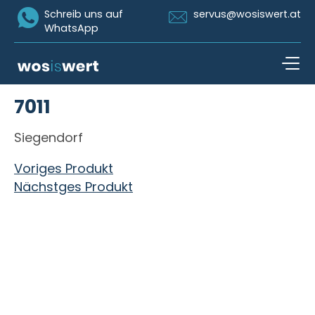
Icon Whatsapp
Icon Email
Schreib uns auf
servus@wosiswert.at
WhatsApp
Zum Inhalt springen
7011
open n
Siegendorf
Beitragsnavigation
Voriges Produkt
Nächstges Produkt