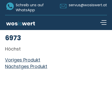
Icon Whatsapp
Icon Email
Schreib uns auf
servus@wosiswert.at
WhatsApp
Zum Inhalt springen
6973
open n
Höchst
Beitragsnavigation
Voriges Produkt
Nächstges Produkt