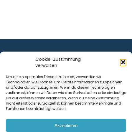
Cookie-Zustimmung
verwalten
ist ein Service von
Um dir ein optimales Erlebnis zu bieten, verwenden wir
Technologien wie Cookies, um Geräteinformationen zu speichern
Krenn Real GmbH
und/oder darauf zuzugreifen. Wenn du diesen Technologien
Tischlerstraße 12
zustimmst, können wir Daten wie das Surfverhalten oder eindeutige
4050
Traun
| Österreich
IDs auf dieser Website verarbeiten. Wenn du deine Zustimmung
nicht erteilst oder zurückziehst, können bestimmte Merkmale und
Funktionen beeinträchtigt werden.
Kontakt
Akzeptieren