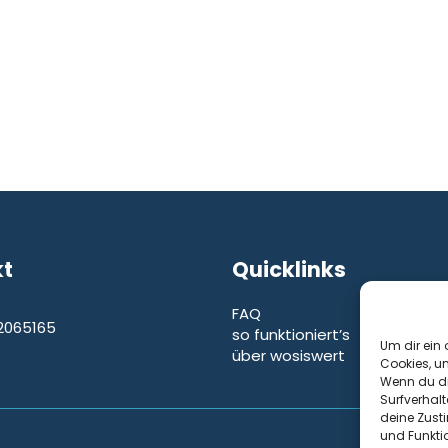
kt
Quicklinks
FAQ
2065165
so funktioniert’s
e
Um dir ein 
über wosiswert
Cookies, u
Wenn du di
Surfverhalt
deine Zust
und Funkti