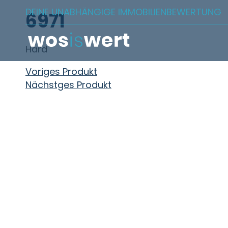
Zum Inhalt springen
DEINE UNABHÄNGIGE IMMOBILIENBEWERTUNG
6971
Hard
Beitragsnavigation
Voriges Produkt
Nächstges Produkt