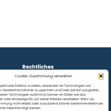
Rechtliches
Cookie-Zustimmung verwalten
Impressum
Datenschutz
optimales Erlebnis zu bieten, verwenden wir Technologien wie
Cookie-Richtlinie (EU)
m Geräteinformationen zu speichern und/oder darauf zuzugreifen.
esen Technologien zustimmst, können wir Daten wie das
en oder eindeutige IDs auf dieser Website verarbeiten. Wenn du
immung nicht erteilst oder zurückziehst, können bestimmte Merkmale
onen beeinträchtigt werden.