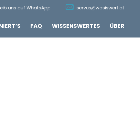
n Whatsapp
Icon Email
reib uns auf WhatsApp
servus@wosiswert.at
NIERT’S
FAQ
WISSENSWERTES
ÜBER