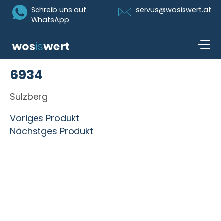
Icon Whatsapp
Icon Email
Schreib uns auf
servus@wosiswert.at
WhatsApp
Zum Inhalt springen
6934
open n
Sulzberg
Beitragsnavigation
Voriges Produkt
Nächstges Produkt