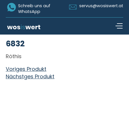
Icon Whatsapp
Icon Email
Schreib uns auf
servus@wosiswert.at
WhatsApp
Zum Inhalt springen
6832
open n
Röthis
Beitragsnavigation
Voriges Produkt
Nächstges Produkt