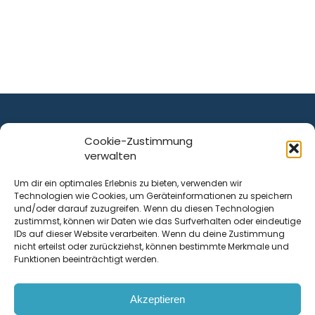
Cookie-Zustimmung
verwalten
ist ein Service von
Um dir ein optimales Erlebnis zu bieten, verwenden wir
Technologien wie Cookies, um Geräteinformationen zu speichern
Krenn Real GmbH
und/oder darauf zuzugreifen. Wenn du diesen Technologien
Tischlerstraße 12
zustimmst, können wir Daten wie das Surfverhalten oder eindeutige
4050
Traun
| Österreich
IDs auf dieser Website verarbeiten. Wenn du deine Zustimmung
nicht erteilst oder zurückziehst, können bestimmte Merkmale und
Funktionen beeinträchtigt werden.
Kontakt
Akzeptieren