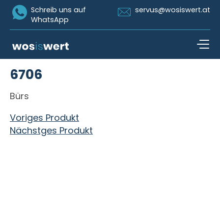
Icon Whatsapp
Icon Email
Schreib uns auf
servus@wosiswert.at
WhatsApp
Zum Inhalt springen
6706
open n
Bürs
Beitragsnavigation
Voriges Produkt
Nächstges Produkt