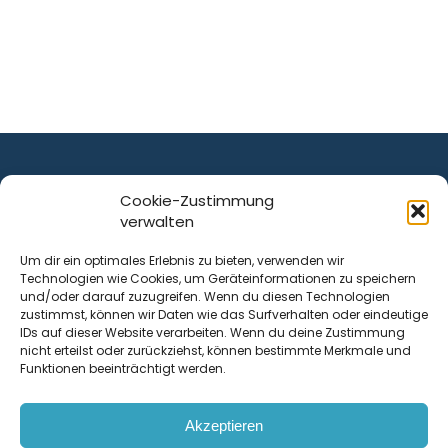
Cookie-Zustimmung
verwalten
ist ein Service von
Um dir ein optimales Erlebnis zu bieten, verwenden wir
Technologien wie Cookies, um Geräteinformationen zu speichern
Krenn Real GmbH
und/oder darauf zuzugreifen. Wenn du diesen Technologien
Tischlerstraße 12
zustimmst, können wir Daten wie das Surfverhalten oder eindeutige
4050
Traun
| Österreich
IDs auf dieser Website verarbeiten. Wenn du deine Zustimmung
nicht erteilst oder zurückziehst, können bestimmte Merkmale und
Funktionen beeinträchtigt werden.
Kontakt
Akzeptieren