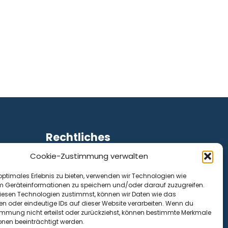
Rechtliches
Cookie-Zustimmung verwalten
Impressum
Datenschutz
optimales Erlebnis zu bieten, verwenden wir Technologien wie
Cookie-Richtlinie (EU)
m Geräteinformationen zu speichern und/oder darauf zuzugreifen.
esen Technologien zustimmst, können wir Daten wie das
en oder eindeutige IDs auf dieser Website verarbeiten. Wenn du
immung nicht erteilst oder zurückziehst, können bestimmte Merkmale
onen beeinträchtigt werden.