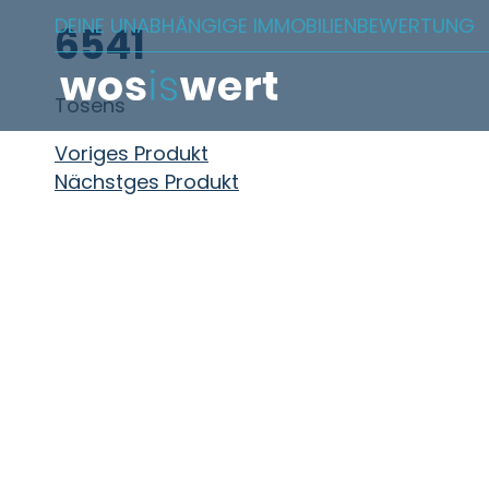
Zum Inhalt springen
DEINE UNABHÄNGIGE IMMOBILIENBEWERTUNG
6541
Tösens
Beitragsnavigation
Voriges Produkt
Nächstges Produkt