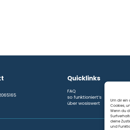
kt
Quicklinks
FAQ
2065165
so funktioniert’s
e
Um dir ein 
über wosiswert
Cookies, u
Wenn du di
Surfverhalt
deine Zust
und Funkti