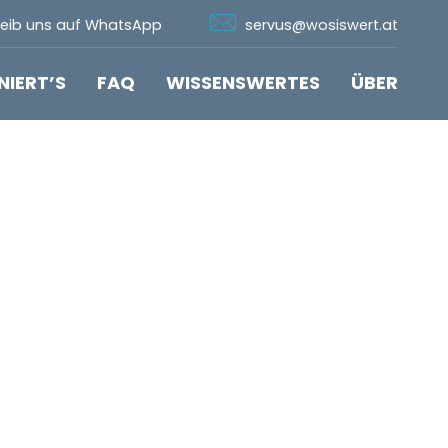
n Whatsapp
Icon Email
reib uns auf WhatsApp
servus@wosiswert.at
NIERT’S
FAQ
WISSENSWERTES
ÜBER