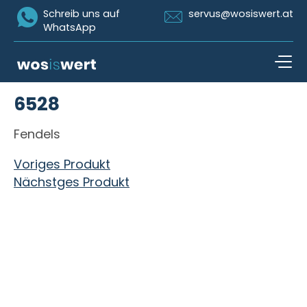
Icon Whatsapp
Icon Email
Schreib uns auf
servus@wosiswert.at
WhatsApp
Zum Inhalt springen
6528
open n
Fendels
Beitragsnavigation
Voriges Produkt
Nächstges Produkt