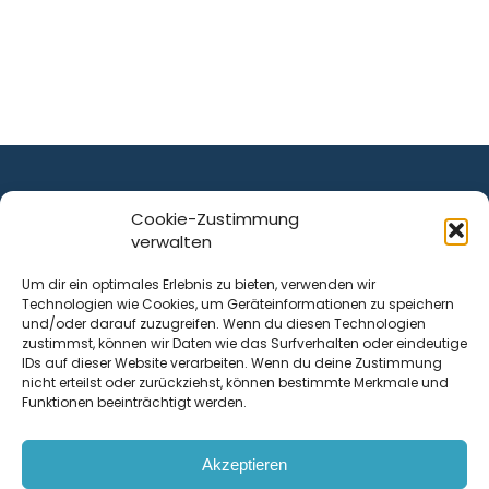
Cookie-Zustimmung
verwalten
ist ein Service von
Um dir ein optimales Erlebnis zu bieten, verwenden wir
Technologien wie Cookies, um Geräteinformationen zu speichern
Krenn Real GmbH
und/oder darauf zuzugreifen. Wenn du diesen Technologien
Tischlerstraße 12
zustimmst, können wir Daten wie das Surfverhalten oder eindeutige
4050
Traun
| Österreich
IDs auf dieser Website verarbeiten. Wenn du deine Zustimmung
nicht erteilst oder zurückziehst, können bestimmte Merkmale und
Funktionen beeinträchtigt werden.
Kontakt
Akzeptieren