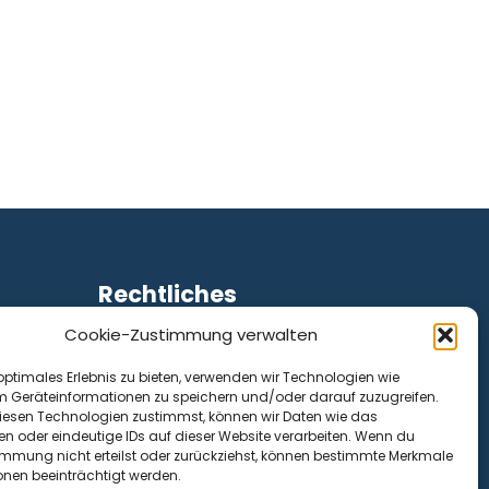
Rechtliches
Cookie-Zustimmung verwalten
Impressum
Datenschutz
optimales Erlebnis zu bieten, verwenden wir Technologien wie
Cookie-Richtlinie (EU)
m Geräteinformationen zu speichern und/oder darauf zuzugreifen.
esen Technologien zustimmst, können wir Daten wie das
en oder eindeutige IDs auf dieser Website verarbeiten. Wenn du
immung nicht erteilst oder zurückziehst, können bestimmte Merkmale
onen beeinträchtigt werden.