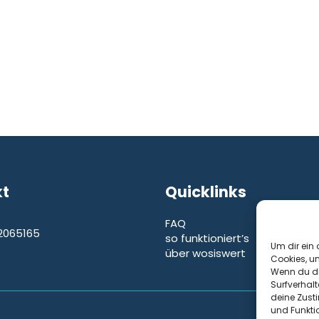
kt
Quicklinks
FAQ
2065165
so funktioniert’s
e
Um dir ein 
über wosiswert
Cookies, u
Wenn du di
Surfverhalt
deine Zust
und Funkti