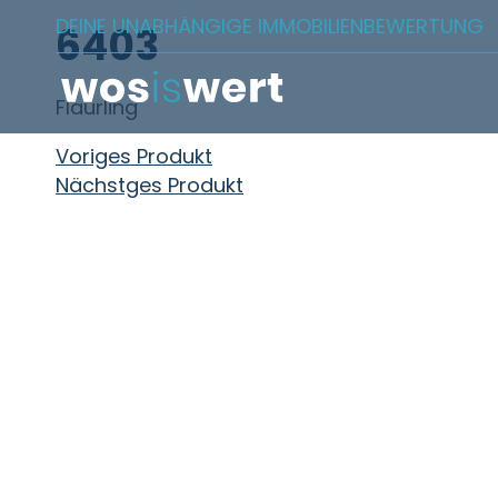
Zum Inhalt springen
DEINE UNABHÄNGIGE IMMOBILIENBEWERTUNG
6403
Flaurling
Beitragsnavigation
Voriges Produkt
Nächstges Produkt