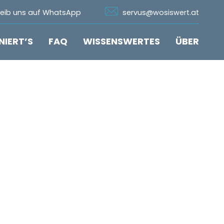
n Whatsapp
Icon Email
reib uns auf WhatsApp
servus@wosiswert.at
NIERT’S
FAQ
WISSENSWERTES
ÜBER