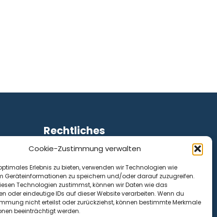
Rechtliches
Cookie-Zustimmung verwalten
Impressum
Datenschutz
optimales Erlebnis zu bieten, verwenden wir Technologien wie
Cookie-Richtlinie (EU)
m Geräteinformationen zu speichern und/oder darauf zuzugreifen.
esen Technologien zustimmst, können wir Daten wie das
en oder eindeutige IDs auf dieser Website verarbeiten. Wenn du
immung nicht erteilst oder zurückziehst, können bestimmte Merkmale
onen beeinträchtigt werden.