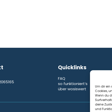
kt
Quicklinks
FAQ
2065165
so funktioniert’s
e
Um dir ein 
über wosiswert
Cookies, u
Wenn du di
Surfverhalt
deine Zust
und Funkti