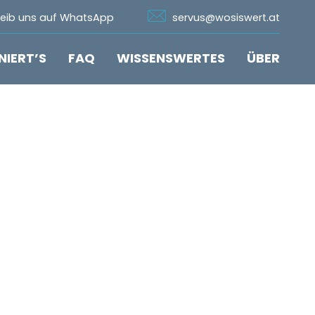
n Whatsapp
Icon Email
reib uns auf WhatsApp
servus@wosiswert.at
NIERT’S
FAQ
WISSENSWERTES
ÜBER