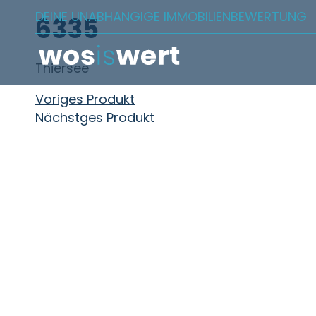
Zum Inhalt springen
DEINE UNABHÄNGIGE IMMOBILIENBEWERTUNG
6335
Thiersee
Beitragsnavigation
Voriges Produkt
Nächstges Produkt