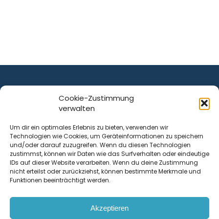
Cookie-Zustimmung
verwalten
ist ein Service von
Um dir ein optimales Erlebnis zu bieten, verwenden wir
Technologien wie Cookies, um Geräteinformationen zu speichern
Krenn Real GmbH
und/oder darauf zuzugreifen. Wenn du diesen Technologien
Tischlerstraße 12
zustimmst, können wir Daten wie das Surfverhalten oder eindeutige
4050
Traun
| Österreich
IDs auf dieser Website verarbeiten. Wenn du deine Zustimmung
nicht erteilst oder zurückziehst, können bestimmte Merkmale und
Funktionen beeinträchtigt werden.
Kontakt
Akzeptieren