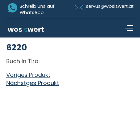
Icon Whatsapp
Icon Email
Schreib uns auf
servus@wosiswert.at
WhatsApp
Zum Inhalt springen
6220
open n
Buch in Tirol
Beitragsnavigation
Voriges Produkt
Nächstges Produkt