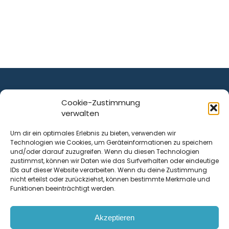
Cookie-Zustimmung
verwalten
ist ein Service von
Um dir ein optimales Erlebnis zu bieten, verwenden wir
Technologien wie Cookies, um Geräteinformationen zu speichern
Krenn Real GmbH
und/oder darauf zuzugreifen. Wenn du diesen Technologien
Tischlerstraße 12
zustimmst, können wir Daten wie das Surfverhalten oder eindeutige
4050
Traun
| Österreich
IDs auf dieser Website verarbeiten. Wenn du deine Zustimmung
nicht erteilst oder zurückziehst, können bestimmte Merkmale und
Funktionen beeinträchtigt werden.
Kontakt
Akzeptieren