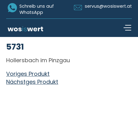
Icon Whatsapp
Icon Email
Schreib uns auf
servus@wosiswert.at
WhatsApp
Zum Inhalt springen
5731
open n
Hollersbach im Pinzgau
Beitragsnavigation
Voriges Produkt
Nächstges Produkt