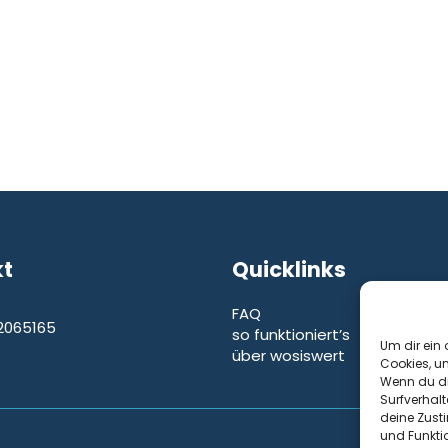
kt
Quicklinks
FAQ
2065165
so funktioniert’s
e
Um dir ein 
über wosiswert
Cookies, u
Wenn du di
Surfverhalt
deine Zust
und Funkti