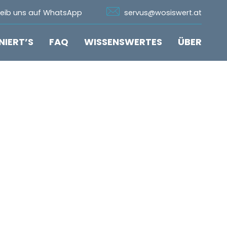
n Whatsapp
Icon Email
reib uns auf WhatsApp
servus@wosiswert.at
NIERT’S
FAQ
WISSENSWERTES
ÜBER