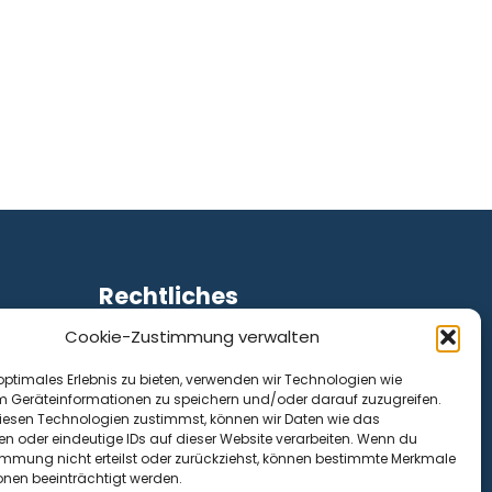
Rechtliches
Cookie-Zustimmung verwalten
Impressum
Datenschutz
optimales Erlebnis zu bieten, verwenden wir Technologien wie
Cookie-Richtlinie (EU)
m Geräteinformationen zu speichern und/oder darauf zuzugreifen.
esen Technologien zustimmst, können wir Daten wie das
en oder eindeutige IDs auf dieser Website verarbeiten. Wenn du
immung nicht erteilst oder zurückziehst, können bestimmte Merkmale
onen beeinträchtigt werden.