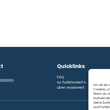
kt
Quicklinks
FAQ
2065165
so funktioniert’s
e
Um dir ein 
über wosiswert
Cookies, u
Wenn du di
Surfverhalt
deine Zust
und Funkti