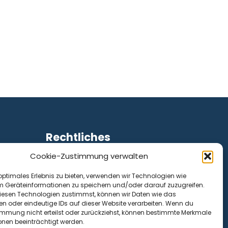
Rechtliches
Cookie-Zustimmung verwalten
Impressum
Datenschutz
optimales Erlebnis zu bieten, verwenden wir Technologien wie
Cookie-Richtlinie (EU)
m Geräteinformationen zu speichern und/oder darauf zuzugreifen.
esen Technologien zustimmst, können wir Daten wie das
en oder eindeutige IDs auf dieser Website verarbeiten. Wenn du
immung nicht erteilst oder zurückziehst, können bestimmte Merkmale
onen beeinträchtigt werden.