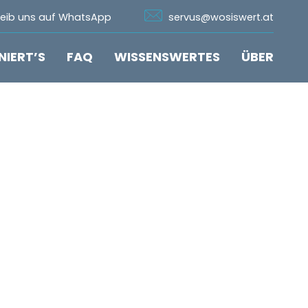
n Whatsapp
Icon Email
reib uns auf WhatsApp
servus@wosiswert.at
NIERT’S
FAQ
WISSENSWERTES
ÜBER