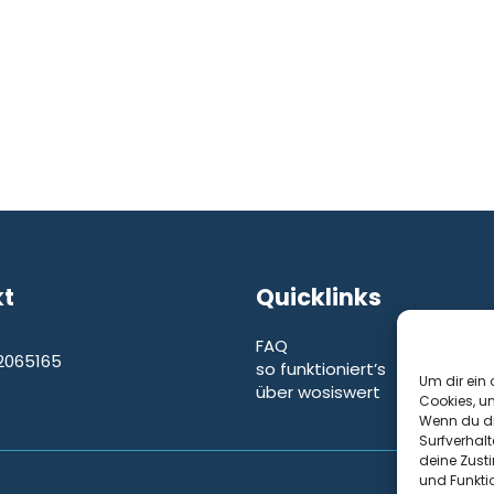
kt
Quicklinks
FAQ
2065165
so funktioniert’s
e
Um dir ein 
über wosiswert
Cookies, u
Wenn du di
Surfverhalt
deine Zust
und Funkti