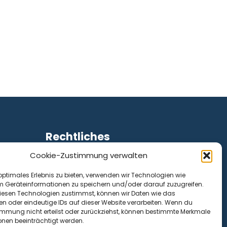
Rechtliches
Cookie-Zustimmung verwalten
Impressum
Datenschutz
optimales Erlebnis zu bieten, verwenden wir Technologien wie
Cookie-Richtlinie (EU)
m Geräteinformationen zu speichern und/oder darauf zuzugreifen.
esen Technologien zustimmst, können wir Daten wie das
en oder eindeutige IDs auf dieser Website verarbeiten. Wenn du
immung nicht erteilst oder zurückziehst, können bestimmte Merkmale
onen beeinträchtigt werden.