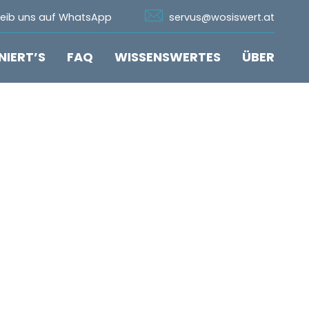
n Whatsapp
Icon Email
reib uns auf WhatsApp
servus@wosiswert.at
NIERT’S
FAQ
WISSENSWERTES
ÜBER