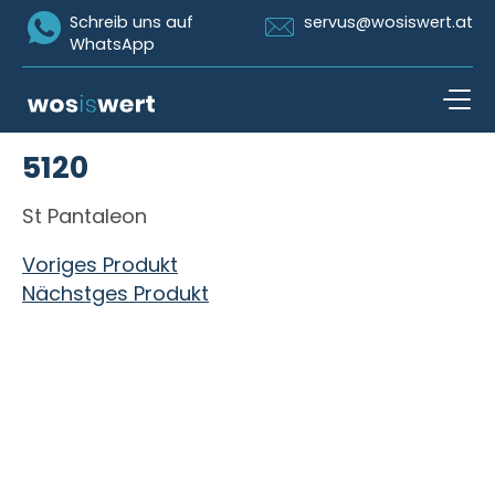
Icon Whatsapp
Icon Email
Schreib uns auf
servus@wosiswert.at
WhatsApp
Zum Inhalt springen
5120
open n
St Pantaleon
Beitragsnavigation
Voriges Produkt
Nächstges Produkt