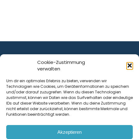
Cookie-Zustimmung
verwalten
ist ein Service von
Um dir ein optimales Erlebnis zu bieten, verwenden wir
Technologien wie Cookies, um Geräteinformationen zu speichern
Krenn Real GmbH
und/oder darauf zuzugreifen. Wenn du diesen Technologien
Tischlerstraße 12
zustimmst, können wir Daten wie das Surfverhalten oder eindeutige
4050
Traun
| Österreich
IDs auf dieser Website verarbeiten. Wenn du deine Zustimmung
nicht erteilst oder zurückziehst, können bestimmte Merkmale und
Funktionen beeinträchtigt werden.
Kontakt
Akzeptieren