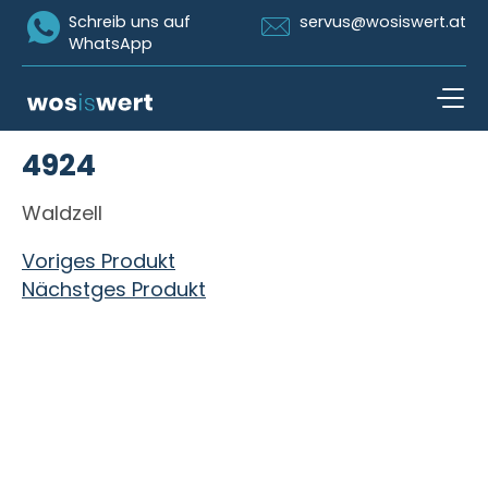
Icon Whatsapp
Icon Email
Schreib uns auf
servus@wosiswert.at
WhatsApp
Zum Inhalt springen
4924
open n
Waldzell
Beitragsnavigation
Voriges Produkt
Nächstges Produkt