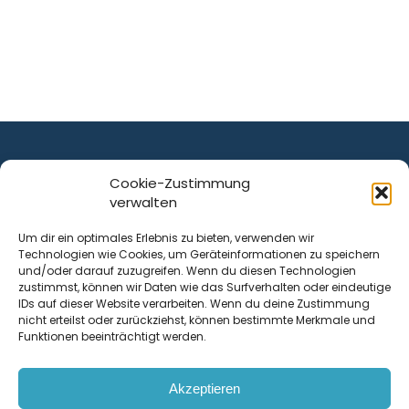
Cookie-Zustimmung
verwalten
ist ein Service von
Um dir ein optimales Erlebnis zu bieten, verwenden wir
Technologien wie Cookies, um Geräteinformationen zu speichern
Krenn Real GmbH
und/oder darauf zuzugreifen. Wenn du diesen Technologien
Tischlerstraße 12
zustimmst, können wir Daten wie das Surfverhalten oder eindeutige
4050
Traun
| Österreich
IDs auf dieser Website verarbeiten. Wenn du deine Zustimmung
nicht erteilst oder zurückziehst, können bestimmte Merkmale und
Funktionen beeinträchtigt werden.
Kontakt
Akzeptieren