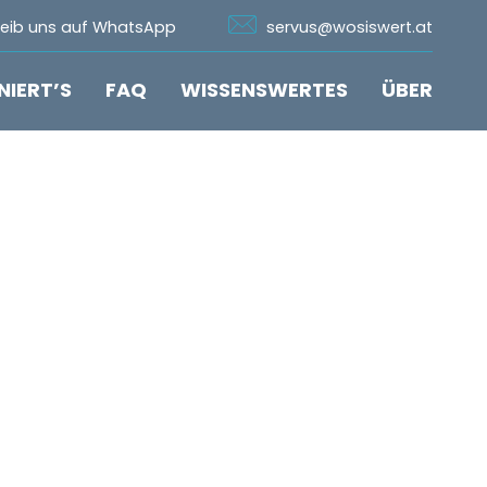
n Whatsapp
Icon Email
reib uns auf WhatsApp
servus@wosiswert.at
NIERT’S
FAQ
WISSENSWERTES
ÜBER