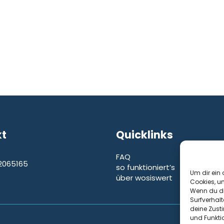
kt
Quicklinks
FAQ
2065165
so funktioniert’s
e
Um dir ein 
über wosiswert
Cookies, u
Wenn du di
Surfverhalt
deine Zust
und Funkti