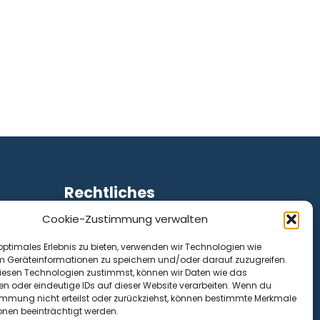
Rechtliches
Cookie-Zustimmung verwalten
Impressum
Datenschutz
optimales Erlebnis zu bieten, verwenden wir Technologien wie
Cookie-Richtlinie (EU)
m Geräteinformationen zu speichern und/oder darauf zuzugreifen.
esen Technologien zustimmst, können wir Daten wie das
en oder eindeutige IDs auf dieser Website verarbeiten. Wenn du
immung nicht erteilst oder zurückziehst, können bestimmte Merkmale
onen beeinträchtigt werden.