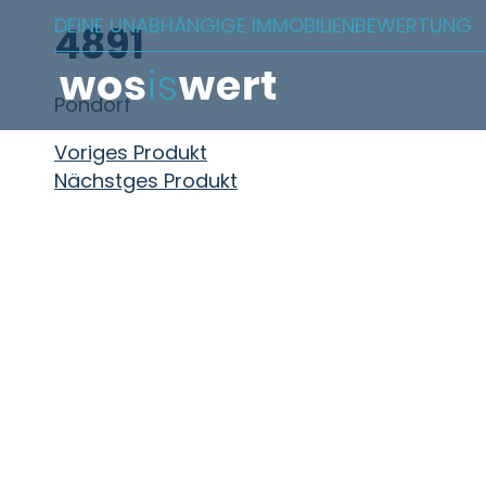
Zum Inhalt springen
DEINE UNABHÄNGIGE IMMOBILIENBEWERTUNG
4891
Pöndorf
Beitragsnavigation
Voriges Produkt
Nächstges Produkt