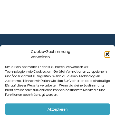
Cookie-Zustimmung
verwalten
ist ein Service von
Um dir ein optimales Erlebnis zu bieten, verwenden wir
Technologien wie Cookies, um Geräteinformationen zu speichern
Krenn Real GmbH
und/oder darauf zuzugreifen. Wenn du diesen Technologien
Tischlerstraße 12
zustimmst, können wir Daten wie das Surfverhalten oder eindeutige
4050
Traun
| Österreich
IDs auf dieser Website verarbeiten. Wenn du deine Zustimmung
nicht erteilst oder zurückziehst, können bestimmte Merkmale und
Funktionen beeinträchtigt werden.
Kontakt
Akzeptieren