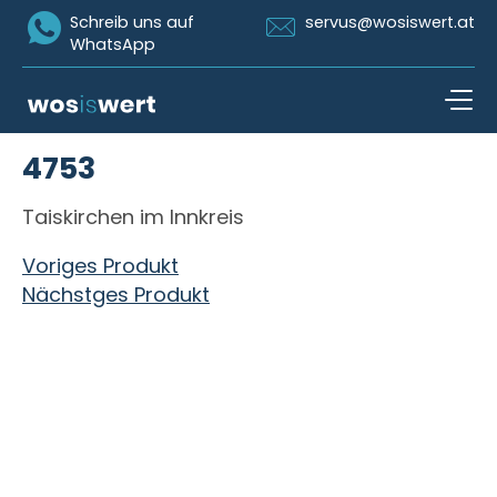
Icon Whatsapp
Icon Email
Schreib uns auf
servus@wosiswert.at
WhatsApp
Zum Inhalt springen
4753
open n
Taiskirchen im Innkreis
Beitragsnavigation
Voriges Produkt
Nächstges Produkt