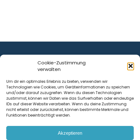
Cookie-Zustimmung
verwalten
ist ein Service von
Um dir ein optimales Erlebnis zu bieten, verwenden wir
Technologien wie Cookies, um Geräteinformationen zu speichern
Krenn Real GmbH
und/oder darauf zuzugreifen. Wenn du diesen Technologien
Tischlerstraße 12
zustimmst, können wir Daten wie das Surfverhalten oder eindeutige
4050
Traun
| Österreich
IDs auf dieser Website verarbeiten. Wenn du deine Zustimmung
nicht erteilst oder zurückziehst, können bestimmte Merkmale und
Funktionen beeinträchtigt werden.
Kontakt
Akzeptieren