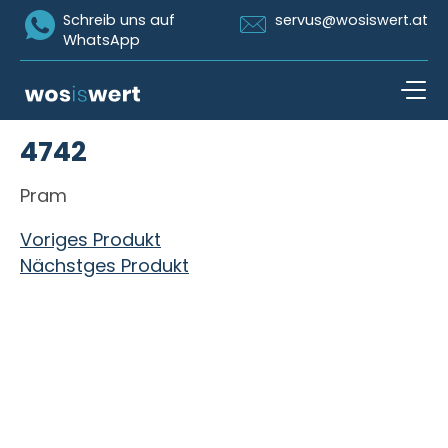
Icon Whatsapp
Icon Email
Schreib uns auf
servus@wosiswert.at
WhatsApp
Zum Inhalt springen
4742
open n
Pram
Beitragsnavigation
Voriges Produkt
Nächstges Produkt