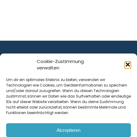
Cookie-Zustimmung
verwalten
ist ein Service von
Um dir ein optimales Erlebnis zu bieten, verwenden wir
Technologien wie Cookies, um Geräteinformationen zu speichern
Krenn Real GmbH
und/oder darauf zuzugreifen. Wenn du diesen Technologien
Tischlerstraße 12
zustimmst, können wir Daten wie das Surfverhalten oder eindeutige
4050
Traun
| Österreich
IDs auf dieser Website verarbeiten. Wenn du deine Zustimmung
nicht erteilst oder zurückziehst, können bestimmte Merkmale und
Funktionen beeinträchtigt werden.
Kontakt
Akzeptieren