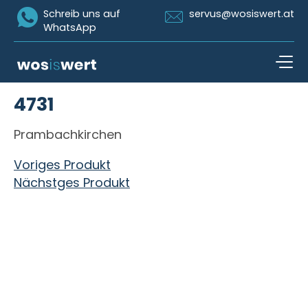
Icon Whatsapp
Icon Email
Schreib uns auf
servus@wosiswert.at
WhatsApp
Zum Inhalt springen
4731
open n
Prambachkirchen
Beitragsnavigation
Voriges Produkt
Nächstges Produkt