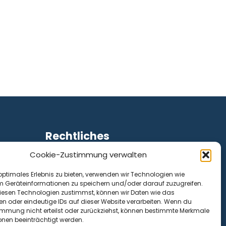
Rechtliches
Cookie-Zustimmung verwalten
Impressum
Datenschutz
optimales Erlebnis zu bieten, verwenden wir Technologien wie
Cookie-Richtlinie (EU)
m Geräteinformationen zu speichern und/oder darauf zuzugreifen.
esen Technologien zustimmst, können wir Daten wie das
en oder eindeutige IDs auf dieser Website verarbeiten. Wenn du
immung nicht erteilst oder zurückziehst, können bestimmte Merkmale
onen beeinträchtigt werden.