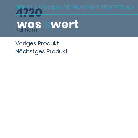
Zum Inhalt springen
DEINE UNABHÄNGIGE IMMOBILIENBEWERTUNG
4720
Kallham
Beitragsnavigation
Voriges Produkt
Nächstges Produkt