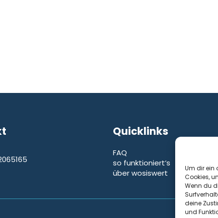
kt
Quicklinks
FAQ
2065165
so funktioniert’s
e
Um dir ein 
über wosiswert
Cookies, u
Wenn du di
Surfverhalt
deine Zust
und Funkti