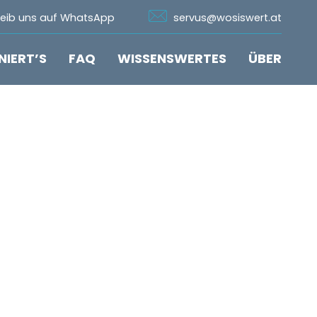
n Whatsapp
Icon Email
reib uns auf WhatsApp
servus@wosiswert.at
NIERT’S
FAQ
WISSENSWERTES
ÜBER