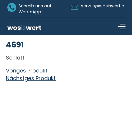
Icon Whatsapp
Icon Email
Schreib uns auf
servus@wosiswert.at
WhatsApp
Zum Inhalt springen
4691
open n
Schlatt
Beitragsnavigation
Voriges Produkt
Nächstges Produkt