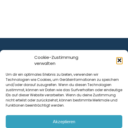
Cookie-Zustimmung
verwalten
ist ein Service von
Um dir ein optimales Erlebnis zu bieten, verwenden wir
Technologien wie Cookies, um Geräteinformationen zu speichern
Krenn Real GmbH
und/oder darauf zuzugreifen. Wenn du diesen Technologien
Tischlerstraße 12
zustimmst, können wir Daten wie das Surfverhalten oder eindeutige
4050
Traun
| Österreich
IDs auf dieser Website verarbeiten. Wenn du deine Zustimmung
nicht erteilst oder zurückziehst, können bestimmte Merkmale und
Funktionen beeinträchtigt werden.
Kontakt
Akzeptieren