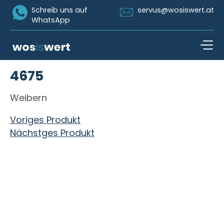
Icon Whatsapp
Icon Email
Schreib uns auf
servus@wosiswert.at
WhatsApp
Zum Inhalt springen
4675
open n
Weibern
Beitragsnavigation
Voriges Produkt
Nächstges Produkt