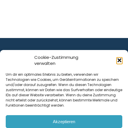
Cookie-Zustimmung
verwalten
ist ein Service von
Um dir ein optimales Erlebnis zu bieten, verwenden wir
Technologien wie Cookies, um Geräteinformationen zu speichern
Krenn Real GmbH
und/oder darauf zuzugreifen. Wenn du diesen Technologien
Tischlerstraße 12
zustimmst, können wir Daten wie das Surfverhalten oder eindeutige
4050
Traun
| Österreich
IDs auf dieser Website verarbeiten. Wenn du deine Zustimmung
nicht erteilst oder zurückziehst, können bestimmte Merkmale und
Funktionen beeinträchtigt werden.
Kontakt
Akzeptieren