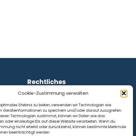
Rechtliches
Cookie-Zustimmung verwalten
Impressum
Datenschutz
optimales Erlebnis zu bieten, verwenden wir Technologien wie
Cookie-Richtlinie (EU)
m Geräteinformationen zu speichern und/oder darauf zuzugreifen.
esen Technologien zustimmst, können wir Daten wie das
en oder eindeutige IDs auf dieser Website verarbeiten. Wenn du
immung nicht erteilst oder zurückziehst, können bestimmte Merkmale
onen beeinträchtigt werden.