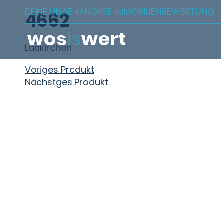
Zum Inhalt springen
DEINE UNABHÄNGIGE IMMOBILIENBEWERTUNG
4662
Laakirchen
Beitragsnavigation
Voriges Produkt
Nächstges Produkt