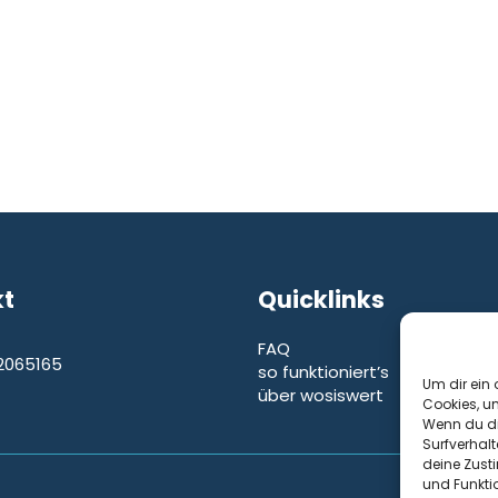
kt
Quicklinks
FAQ
2065165
so funktioniert’s
e
Um dir ein 
über wosiswert
Cookies, u
Wenn du di
Surfverhalt
deine Zust
und Funkti