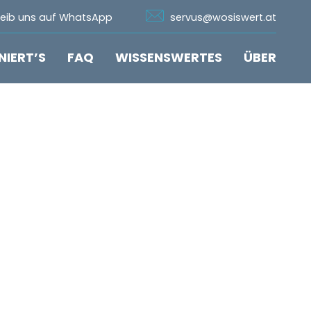
n Whatsapp
Icon Email
reib uns auf WhatsApp
servus@wosiswert.at
NIERT’S
FAQ
WISSENSWERTES
ÜBER