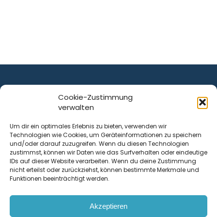
Cookie-Zustimmung
verwalten
ist ein Service von
Um dir ein optimales Erlebnis zu bieten, verwenden wir
Technologien wie Cookies, um Geräteinformationen zu speichern
Krenn Real GmbH
und/oder darauf zuzugreifen. Wenn du diesen Technologien
Tischlerstraße 12
zustimmst, können wir Daten wie das Surfverhalten oder eindeutige
4050
Traun
| Österreich
IDs auf dieser Website verarbeiten. Wenn du deine Zustimmung
nicht erteilst oder zurückziehst, können bestimmte Merkmale und
Funktionen beeinträchtigt werden.
Kontakt
Akzeptieren