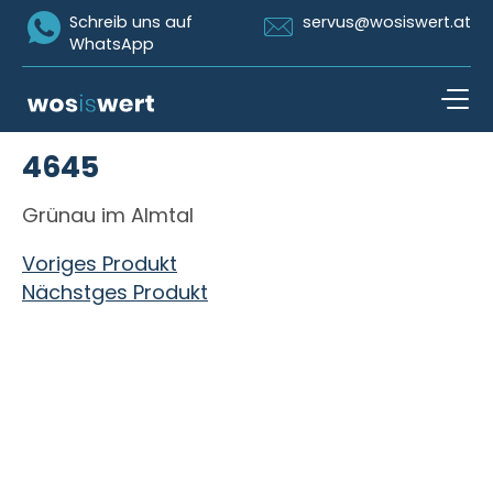
Icon Whatsapp
Icon Email
Schreib uns auf
servus@wosiswert.at
WhatsApp
Zum Inhalt springen
4645
open n
Grünau im Almtal
Beitragsnavigation
Voriges Produkt
Nächstges Produkt