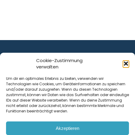
Cookie-Zustimmung
verwalten
ist ein Service von
Um dir ein optimales Erlebnis zu bieten, verwenden wir
Technologien wie Cookies, um Geräteinformationen zu speichern
Krenn Real GmbH
und/oder darauf zuzugreifen. Wenn du diesen Technologien
Tischlerstraße 12
zustimmst, können wir Daten wie das Surfverhalten oder eindeutige
4050
Traun
| Österreich
IDs auf dieser Website verarbeiten. Wenn du deine Zustimmung
nicht erteilst oder zurückziehst, können bestimmte Merkmale und
Funktionen beeinträchtigt werden.
Kontakt
Akzeptieren