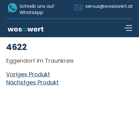
Icon Whatsapp
Icon Email
Schreib uns auf
servus@wosiswert.at
WhatsApp
Zum Inhalt springen
4622
open n
Eggendorf im Traunkreis
Beitragsnavigation
Voriges Produkt
Nächstges Produkt