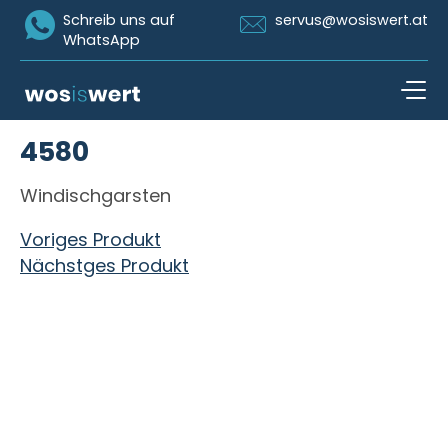
Icon Whatsapp
Icon Email
Schreib uns auf
servus@wosiswert.at
WhatsApp
Zum Inhalt springen
4580
open n
Windischgarsten
Beitragsnavigation
Voriges Produkt
Nächstges Produkt