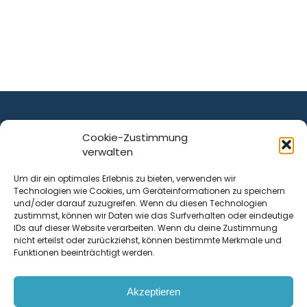
Cookie-Zustimmung
verwalten
ist ein Service von
Um dir ein optimales Erlebnis zu bieten, verwenden wir
Technologien wie Cookies, um Geräteinformationen zu speichern
Krenn Real GmbH
und/oder darauf zuzugreifen. Wenn du diesen Technologien
Tischlerstraße 12
zustimmst, können wir Daten wie das Surfverhalten oder eindeutige
4050
Traun
| Österreich
IDs auf dieser Website verarbeiten. Wenn du deine Zustimmung
nicht erteilst oder zurückziehst, können bestimmte Merkmale und
Funktionen beeinträchtigt werden.
Kontakt
Akzeptieren