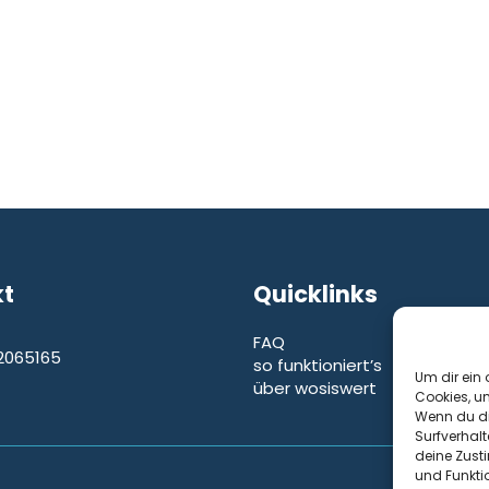
kt
Quicklinks
FAQ
2065165
so funktioniert’s
e
Um dir ein 
über wosiswert
Cookies, u
Wenn du di
Surfverhalt
deine Zust
und Funkti