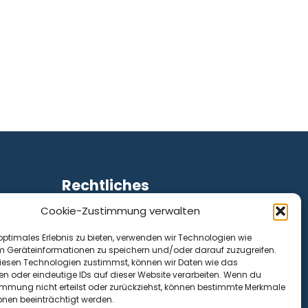
Rechtliches
Cookie-Zustimmung verwalten
Impressum
Datenschutz
optimales Erlebnis zu bieten, verwenden wir Technologien wie
Cookie-Richtlinie (EU)
m Geräteinformationen zu speichern und/oder darauf zuzugreifen.
esen Technologien zustimmst, können wir Daten wie das
en oder eindeutige IDs auf dieser Website verarbeiten. Wenn du
immung nicht erteilst oder zurückziehst, können bestimmte Merkmale
onen beeinträchtigt werden.