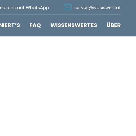
n Whatsapp
Icon Email
reib uns auf WhatsApp
servus@wosiswert.at
NIERT’S
FAQ
WISSENSWERTES
ÜBER