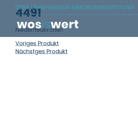
Zum Inhalt springen
DEINE UNABHÄNGIGE IMMOBILIENBEWERTUNG
4491
Niederneukirchen
Beitragsnavigation
Voriges Produkt
Nächstges Produkt