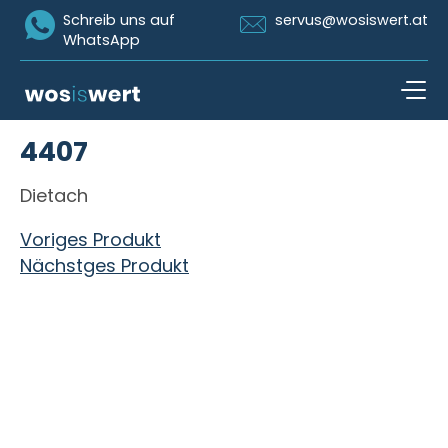
Icon Whatsapp
Icon Email
Schreib uns auf
servus@wosiswert.at
WhatsApp
Zum Inhalt springen
4407
open n
Dietach
Beitragsnavigation
Voriges Produkt
Nächstges Produkt