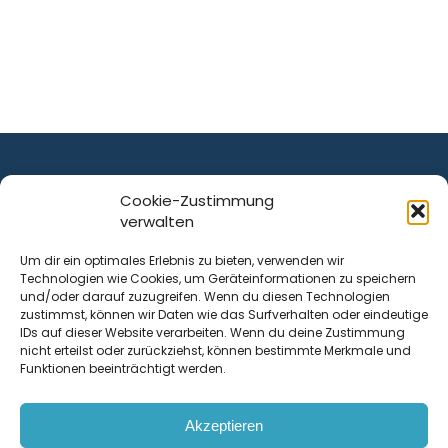
Cookie-Zustimmung
verwalten
ist ein Service von
Um dir ein optimales Erlebnis zu bieten, verwenden wir
Technologien wie Cookies, um Geräteinformationen zu speichern
Krenn Real GmbH
und/oder darauf zuzugreifen. Wenn du diesen Technologien
Tischlerstraße 12
zustimmst, können wir Daten wie das Surfverhalten oder eindeutige
4050
Traun
| Österreich
IDs auf dieser Website verarbeiten. Wenn du deine Zustimmung
nicht erteilst oder zurückziehst, können bestimmte Merkmale und
Funktionen beeinträchtigt werden.
Kontakt
Akzeptieren