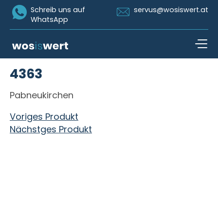
Icon Whatsapp
Icon Email
Schreib uns auf
servus@wosiswert.at
WhatsApp
Zum Inhalt springen
4363
open n
Pabneukirchen
Beitragsnavigation
Voriges Produkt
Nächstges Produkt