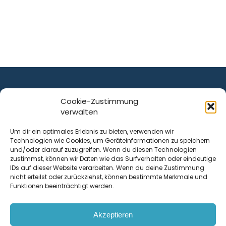
Cookie-Zustimmung
verwalten
ist ein Service von
Um dir ein optimales Erlebnis zu bieten, verwenden wir
Technologien wie Cookies, um Geräteinformationen zu speichern
Krenn Real GmbH
und/oder darauf zuzugreifen. Wenn du diesen Technologien
Tischlerstraße 12
zustimmst, können wir Daten wie das Surfverhalten oder eindeutige
4050
Traun
| Österreich
IDs auf dieser Website verarbeiten. Wenn du deine Zustimmung
nicht erteilst oder zurückziehst, können bestimmte Merkmale und
Funktionen beeinträchtigt werden.
Kontakt
Akzeptieren