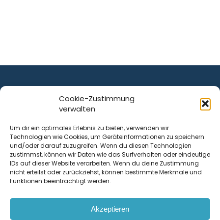
Cookie-Zustimmung
verwalten
ist ein Service von
Um dir ein optimales Erlebnis zu bieten, verwenden wir
Technologien wie Cookies, um Geräteinformationen zu speichern
Krenn Real GmbH
und/oder darauf zuzugreifen. Wenn du diesen Technologien
Tischlerstraße 12
zustimmst, können wir Daten wie das Surfverhalten oder eindeutige
4050
Traun
| Österreich
IDs auf dieser Website verarbeiten. Wenn du deine Zustimmung
nicht erteilst oder zurückziehst, können bestimmte Merkmale und
Funktionen beeinträchtigt werden.
Kontakt
Akzeptieren