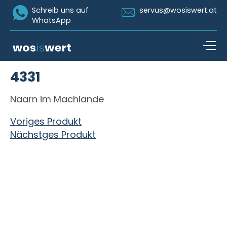
Icon Whatsapp
Icon Email
Schreib uns auf
servus@wosiswert.at
WhatsApp
Zum Inhalt springen
4331
open n
Naarn im Machlande
Beitragsnavigation
Voriges Produkt
Nächstges Produkt