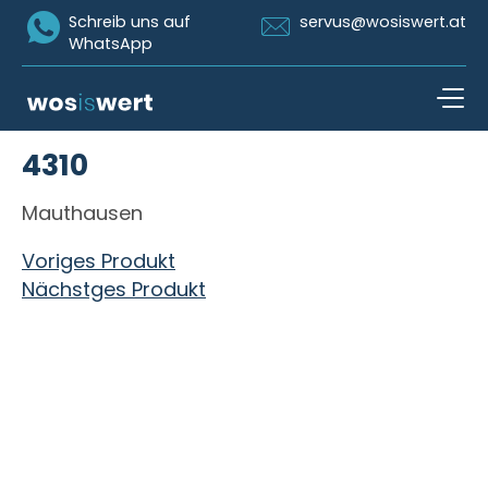
Icon Whatsapp
Icon Email
Schreib uns auf
servus@wosiswert.at
WhatsApp
Zum Inhalt springen
4310
open n
Mauthausen
Beitragsnavigation
Voriges Produkt
Nächstges Produkt