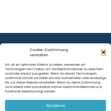
Cookie-Zustimmung
verwalten
ist ein Service von
Um dir ein optimales Erlebnis zu bieten, verwenden wir
Technologien wie Cookies, um Geräteinformationen zu speichern
Krenn Real GmbH
und/oder darauf zuzugreifen. Wenn du diesen Technologien
Tischlerstraße 12
zustimmst, können wir Daten wie das Surfverhalten oder eindeutige
4050
Traun
| Österreich
IDs auf dieser Website verarbeiten. Wenn du deine Zustimmung
nicht erteilst oder zurückziehst, können bestimmte Merkmale und
Funktionen beeinträchtigt werden.
Kontakt
Akzeptieren