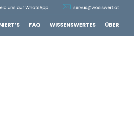
n Whatsapp
Icon Email
reib uns auf WhatsApp
servus@wosiswert.at
NIERT’S
FAQ
WISSENSWERTES
ÜBER