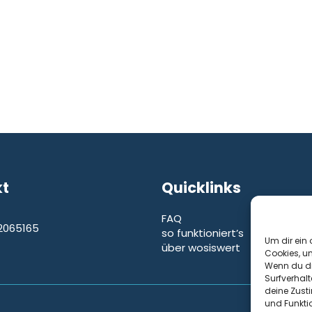
kt
Quicklinks
FAQ
2065165
so funktioniert’s
e
Um dir ein 
über wosiswert
Cookies, u
Wenn du di
Surfverhalt
deine Zust
und Funkti