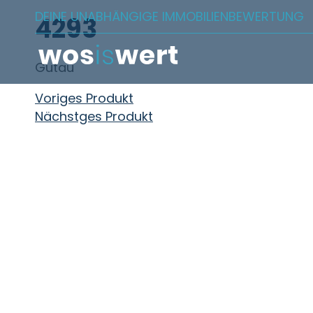
Zum Inhalt springen
DEINE UNABHÄNGIGE IMMOBILIENBEWERTUNG
4293
Gutau
Beitragsnavigation
Voriges Produkt
Nächstges Produkt