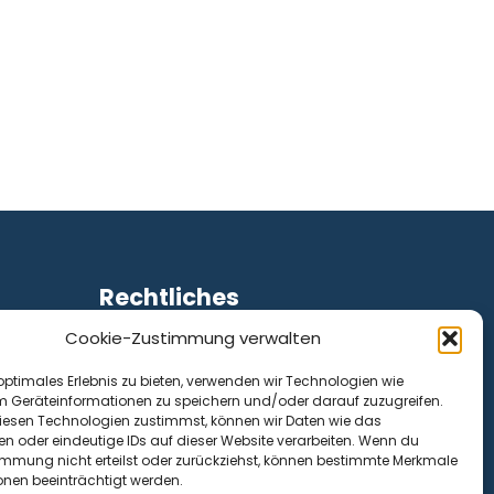
Rechtliches
Cookie-Zustimmung verwalten
Impressum
Datenschutz
optimales Erlebnis zu bieten, verwenden wir Technologien wie
Cookie-Richtlinie (EU)
m Geräteinformationen zu speichern und/oder darauf zuzugreifen.
esen Technologien zustimmst, können wir Daten wie das
en oder eindeutige IDs auf dieser Website verarbeiten. Wenn du
immung nicht erteilst oder zurückziehst, können bestimmte Merkmale
onen beeinträchtigt werden.