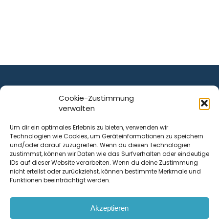
Cookie-Zustimmung
verwalten
ist ein Service von
Um dir ein optimales Erlebnis zu bieten, verwenden wir
Technologien wie Cookies, um Geräteinformationen zu speichern
Krenn Real GmbH
und/oder darauf zuzugreifen. Wenn du diesen Technologien
Tischlerstraße 12
zustimmst, können wir Daten wie das Surfverhalten oder eindeutige
4050
Traun
| Österreich
IDs auf dieser Website verarbeiten. Wenn du deine Zustimmung
nicht erteilst oder zurückziehst, können bestimmte Merkmale und
Funktionen beeinträchtigt werden.
Kontakt
Akzeptieren