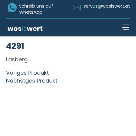
Icon Whatsapp
Icon Email
Schreib uns auf
servus@wosiswert.at
WhatsApp
Zum Inhalt springen
4291
open n
Lasberg
Beitragsnavigation
Voriges Produkt
Nächstges Produkt