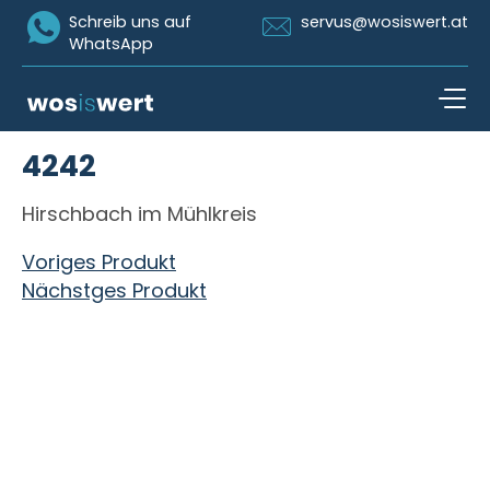
Icon Whatsapp
Icon Email
Schreib uns auf
servus@wosiswert.at
WhatsApp
Zum Inhalt springen
4242
open n
Hirschbach im Mühlkreis
Beitragsnavigation
Voriges Produkt
Nächstges Produkt