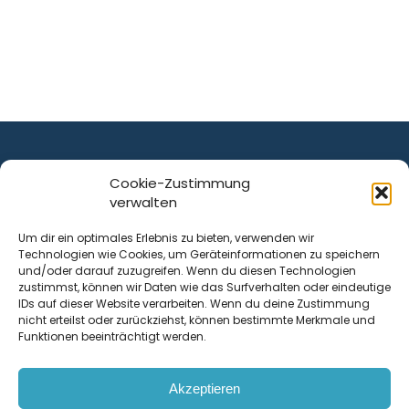
Cookie-Zustimmung
verwalten
ist ein Service von
Um dir ein optimales Erlebnis zu bieten, verwenden wir
Technologien wie Cookies, um Geräteinformationen zu speichern
Krenn Real GmbH
und/oder darauf zuzugreifen. Wenn du diesen Technologien
Tischlerstraße 12
zustimmst, können wir Daten wie das Surfverhalten oder eindeutige
4050
Traun
| Österreich
IDs auf dieser Website verarbeiten. Wenn du deine Zustimmung
nicht erteilst oder zurückziehst, können bestimmte Merkmale und
Funktionen beeinträchtigt werden.
Kontakt
Akzeptieren