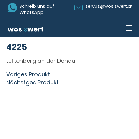
Icon Whatsapp
Icon Email
Schreib uns auf
servus@wosiswert.at
WhatsApp
Zum Inhalt springen
4225
open n
Luftenberg an der Donau
Beitragsnavigation
Voriges Produkt
Nächstges Produkt