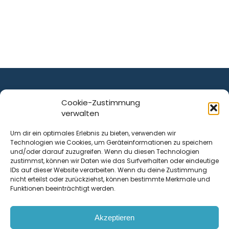
Cookie-Zustimmung
verwalten
ist ein Service von
Um dir ein optimales Erlebnis zu bieten, verwenden wir
Technologien wie Cookies, um Geräteinformationen zu speichern
Krenn Real GmbH
und/oder darauf zuzugreifen. Wenn du diesen Technologien
Tischlerstraße 12
zustimmst, können wir Daten wie das Surfverhalten oder eindeutige
4050
Traun
| Österreich
IDs auf dieser Website verarbeiten. Wenn du deine Zustimmung
nicht erteilst oder zurückziehst, können bestimmte Merkmale und
Funktionen beeinträchtigt werden.
Kontakt
Akzeptieren