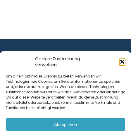
Cookie-Zustimmung
verwalten
ist ein Service von
Um dir ein optimales Erlebnis zu bieten, verwenden wir
Technologien wie Cookies, um Geräteinformationen zu speichern
Krenn Real GmbH
und/oder darauf zuzugreifen. Wenn du diesen Technologien
Tischlerstraße 12
zustimmst, können wir Daten wie das Surfverhalten oder eindeutige
4050
Traun
| Österreich
IDs auf dieser Website verarbeiten. Wenn du deine Zustimmung
nicht erteilst oder zurückziehst, können bestimmte Merkmale und
Funktionen beeinträchtigt werden.
Kontakt
Akzeptieren