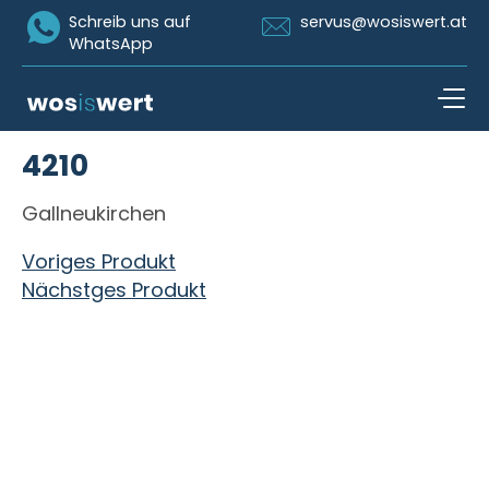
Icon Whatsapp
Icon Email
Schreib uns auf
servus@wosiswert.at
WhatsApp
Zum Inhalt springen
4210
open n
Gallneukirchen
Beitragsnavigation
Voriges Produkt
Nächstges Produkt