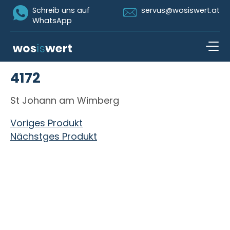
Icon Whatsapp
Icon Email
Schreib uns auf
servus@wosiswert.at
WhatsApp
Zum Inhalt springen
4172
open n
St Johann am Wimberg
Beitragsnavigation
Voriges Produkt
Nächstges Produkt