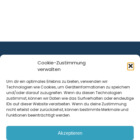
Cookie-Zustimmung
verwalten
ist ein Service von
Um dir ein optimales Erlebnis zu bieten, verwenden wir
Technologien wie Cookies, um Geräteinformationen zu speichern
Krenn Real GmbH
und/oder darauf zuzugreifen. Wenn du diesen Technologien
Tischlerstraße 12
zustimmst, können wir Daten wie das Surfverhalten oder eindeutige
4050
Traun
| Österreich
IDs auf dieser Website verarbeiten. Wenn du deine Zustimmung
nicht erteilst oder zurückziehst, können bestimmte Merkmale und
Funktionen beeinträchtigt werden.
Kontakt
Akzeptieren