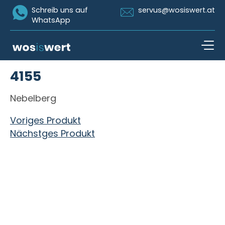
Icon Whatsapp
Icon Email
Schreib uns auf
servus@wosiswert.at
WhatsApp
Zum Inhalt springen
4155
open n
Nebelberg
Beitragsnavigation
Voriges Produkt
Nächstges Produkt