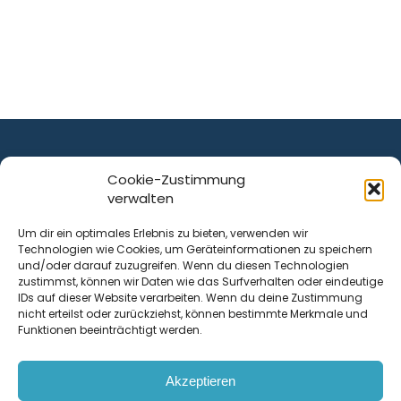
Cookie-Zustimmung
verwalten
ist ein Service von
Um dir ein optimales Erlebnis zu bieten, verwenden wir
Technologien wie Cookies, um Geräteinformationen zu speichern
Krenn Real GmbH
und/oder darauf zuzugreifen. Wenn du diesen Technologien
Tischlerstraße 12
zustimmst, können wir Daten wie das Surfverhalten oder eindeutige
4050
Traun
| Österreich
IDs auf dieser Website verarbeiten. Wenn du deine Zustimmung
nicht erteilst oder zurückziehst, können bestimmte Merkmale und
Funktionen beeinträchtigt werden.
Kontakt
Akzeptieren