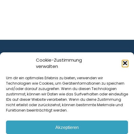
Cookie-Zustimmung
verwalten
ist ein Service von
Um dir ein optimales Erlebnis zu bieten, verwenden wir
Technologien wie Cookies, um Geräteinformationen zu speichern
Krenn Real GmbH
und/oder darauf zuzugreifen. Wenn du diesen Technologien
Tischlerstraße 12
zustimmst, können wir Daten wie das Surfverhalten oder eindeutige
4050
Traun
| Österreich
IDs auf dieser Website verarbeiten. Wenn du deine Zustimmung
nicht erteilst oder zurückziehst, können bestimmte Merkmale und
Funktionen beeinträchtigt werden.
Kontakt
Akzeptieren