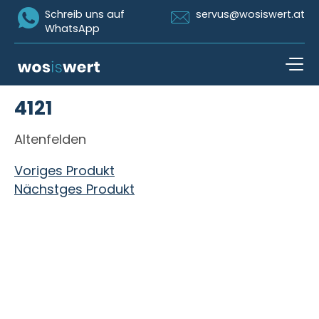
Icon Whatsapp
Icon Email
Schreib uns auf
servus@wosiswert.at
WhatsApp
Zum Inhalt springen
4121
open n
Altenfelden
Beitragsnavigation
Voriges Produkt
Nächstges Produkt