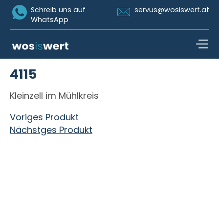
Icon Whatsapp
Icon Email
Schreib uns auf
servus@wosiswert.at
WhatsApp
Zum Inhalt springen
4115
open n
Kleinzell im Mühlkreis
Beitragsnavigation
Voriges Produkt
Nächstges Produkt