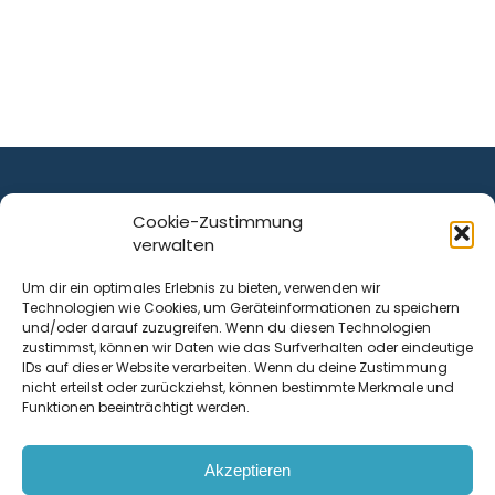
Cookie-Zustimmung
verwalten
ist ein Service von
Um dir ein optimales Erlebnis zu bieten, verwenden wir
Technologien wie Cookies, um Geräteinformationen zu speichern
Krenn Real GmbH
und/oder darauf zuzugreifen. Wenn du diesen Technologien
Tischlerstraße 12
zustimmst, können wir Daten wie das Surfverhalten oder eindeutige
4050
Traun
| Österreich
IDs auf dieser Website verarbeiten. Wenn du deine Zustimmung
nicht erteilst oder zurückziehst, können bestimmte Merkmale und
Funktionen beeinträchtigt werden.
Kontakt
Akzeptieren