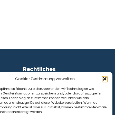
Rechtliches
Cookie-Zustimmung verwalten
Impressum
Datenschutz
optimales Erlebnis zu bieten, verwenden wir Technologien wie
Cookie-Richtlinie (EU)
m Geräteinformationen zu speichern und/oder darauf zuzugreifen.
esen Technologien zustimmst, können wir Daten wie das
en oder eindeutige IDs auf dieser Website verarbeiten. Wenn du
immung nicht erteilst oder zurückziehst, können bestimmte Merkmale
onen beeinträchtigt werden.