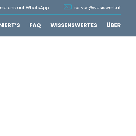
n Whatsapp
Icon Email
reib uns auf WhatsApp
servus@wosiswert.at
NIERT’S
FAQ
WISSENSWERTES
ÜBER