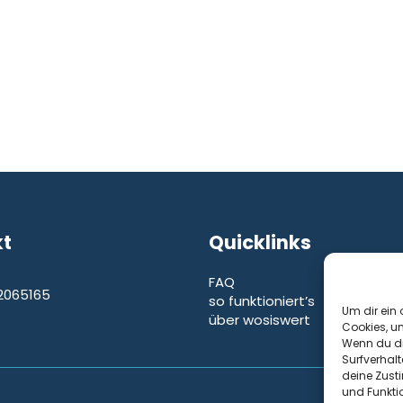
kt
Quicklinks
FAQ
2065165
so funktioniert’s
e
Um dir ein 
über wosiswert
Cookies, u
Wenn du di
Surfverhalt
deine Zust
und Funkti