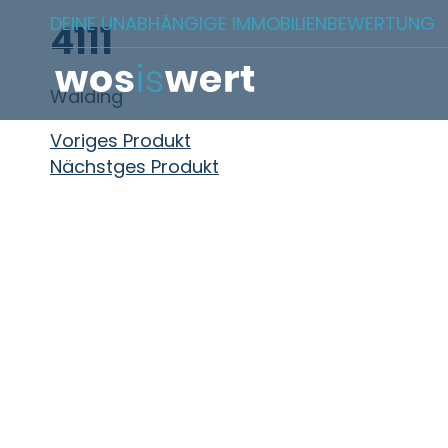
Zum Inhalt springen
DEINE UNABHÄNGIGE IMMOBILIENBEWERTUNG
4111
Walding
Beitragsnavigation
Voriges Produkt
Nächstges Produkt