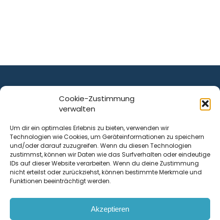
Cookie-Zustimmung
verwalten
ist ein Service von
Um dir ein optimales Erlebnis zu bieten, verwenden wir
Technologien wie Cookies, um Geräteinformationen zu speichern
Krenn Real GmbH
und/oder darauf zuzugreifen. Wenn du diesen Technologien
Tischlerstraße 12
zustimmst, können wir Daten wie das Surfverhalten oder eindeutige
4050
Traun
| Österreich
IDs auf dieser Website verarbeiten. Wenn du deine Zustimmung
nicht erteilst oder zurückziehst, können bestimmte Merkmale und
Funktionen beeinträchtigt werden.
Kontakt
Akzeptieren