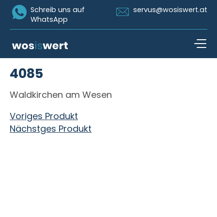
Icon Whatsapp
Icon Email
Schreib uns auf
servus@wosiswert.at
WhatsApp
Zum Inhalt springen
4085
open n
Waldkirchen am Wesen
Beitragsnavigation
Voriges Produkt
Nächstges Produkt