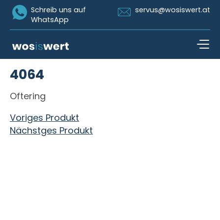
Icon Whatsapp
Icon Email
Schreib uns auf
servus@wosiswert.at
WhatsApp
Zum Inhalt springen
4064
open n
Oftering
Beitragsnavigation
Voriges Produkt
Nächstges Produkt