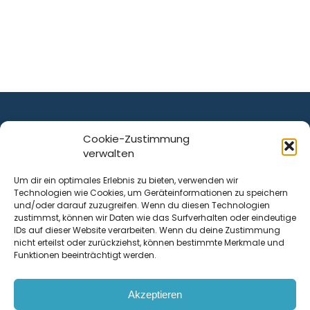
Cookie-Zustimmung
verwalten
ist ein Service von
Um dir ein optimales Erlebnis zu bieten, verwenden wir
Technologien wie Cookies, um Geräteinformationen zu speichern
Krenn Real GmbH
und/oder darauf zuzugreifen. Wenn du diesen Technologien
Tischlerstraße 12
zustimmst, können wir Daten wie das Surfverhalten oder eindeutige
4050
Traun
| Österreich
IDs auf dieser Website verarbeiten. Wenn du deine Zustimmung
nicht erteilst oder zurückziehst, können bestimmte Merkmale und
Funktionen beeinträchtigt werden.
Kontakt
Akzeptieren