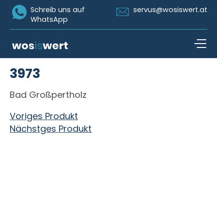
Icon Whatsapp
Icon Email
Schreib uns auf
servus@wosiswert.at
WhatsApp
Zum Inhalt springen
3973
open n
Bad Großpertholz
Beitragsnavigation
Voriges Produkt
Nächstges Produkt