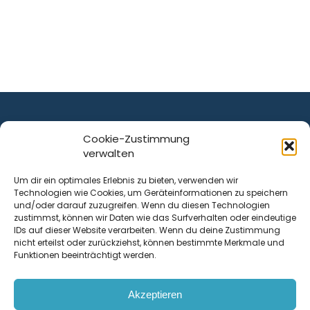
Cookie-Zustimmung
verwalten
ist ein Service von
Um dir ein optimales Erlebnis zu bieten, verwenden wir
Technologien wie Cookies, um Geräteinformationen zu speichern
Krenn Real GmbH
und/oder darauf zuzugreifen. Wenn du diesen Technologien
Tischlerstraße 12
zustimmst, können wir Daten wie das Surfverhalten oder eindeutige
4050
Traun
| Österreich
IDs auf dieser Website verarbeiten. Wenn du deine Zustimmung
nicht erteilst oder zurückziehst, können bestimmte Merkmale und
Funktionen beeinträchtigt werden.
Kontakt
Akzeptieren