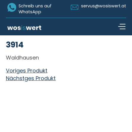
Icon Whatsapp
Icon Email
Schreib uns auf
servus@wosiswert.at
WhatsApp
Zum Inhalt springen
3914
open n
Waldhausen
Beitragsnavigation
Voriges Produkt
Nächstges Produkt