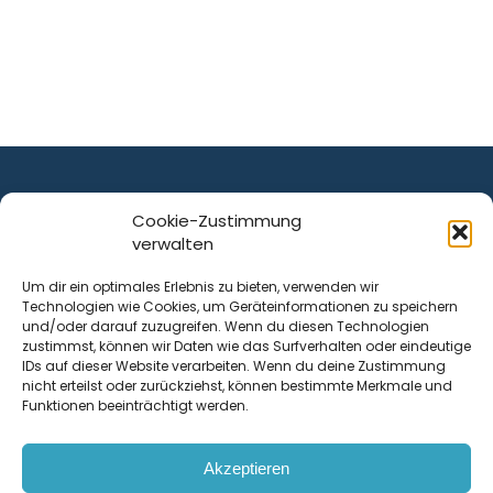
Cookie-Zustimmung
verwalten
ist ein Service von
Um dir ein optimales Erlebnis zu bieten, verwenden wir
Technologien wie Cookies, um Geräteinformationen zu speichern
Krenn Real GmbH
und/oder darauf zuzugreifen. Wenn du diesen Technologien
Tischlerstraße 12
zustimmst, können wir Daten wie das Surfverhalten oder eindeutige
4050
Traun
| Österreich
IDs auf dieser Website verarbeiten. Wenn du deine Zustimmung
nicht erteilst oder zurückziehst, können bestimmte Merkmale und
Funktionen beeinträchtigt werden.
Kontakt
Akzeptieren