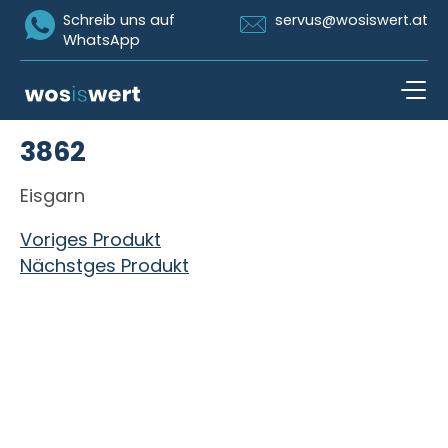
Icon Whatsapp
Icon Email
Schreib uns auf
servus@wosiswert.at
WhatsApp
Zum Inhalt springen
3862
open n
Eisgarn
Beitragsnavigation
Voriges Produkt
Nächstges Produkt