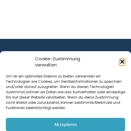
Cookie-Zustimmung
verwalten
ist ein Service von
Um dir ein optimales Erlebnis zu bieten, verwenden wir
Technologien wie Cookies, um Geräteinformationen zu speichern
Krenn Real GmbH
und/oder darauf zuzugreifen. Wenn du diesen Technologien
Tischlerstraße 12
zustimmst, können wir Daten wie das Surfverhalten oder eindeutige
4050
Traun
| Österreich
IDs auf dieser Website verarbeiten. Wenn du deine Zustimmung
nicht erteilst oder zurückziehst, können bestimmte Merkmale und
Funktionen beeinträchtigt werden.
Kontakt
Akzeptieren